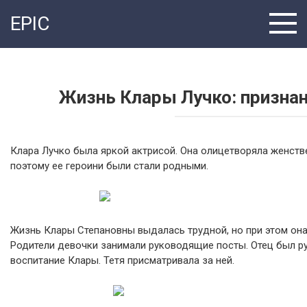
Перейти
EPIC
к
контенту
Жизнь Клары Лучко: признан
Клара Лучко была яркой актрисой. Она олицетворяла женстве
поэтому ее героини были стали родными.
Жизнь Клары Степановны выдалась трудной, но при этом он
Родители девочки занимали руководящие посты. Отец был ру
воспитание Клары. Тетя присматривала за ней.