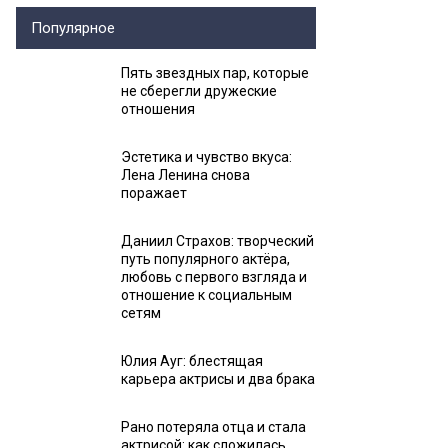
Популярное
Пять звездных пар, которые
не сберегли дружеские
отношения
Эстетика и чувство вкуса:
Лена Ленина снова
поражает
Даниил Страхов: творческий
путь популярного актёра,
любовь с первого взгляда и
отношение к социальным
сетям
Юлия Ауг: блестящая
карьера актрисы и два брака
Рано потеряла отца и стала
актрисой: как сложилась