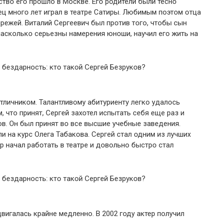
ство его прошло в Москве. Его родители были тесно
тец много лет играл в театре Сатиры. Любимым поэтом отца
ережей. Виталий Сергеевич был против того, чтобы сын
 насколько серьезны намерения юноши, научил его жить на
тличником. Талантливому абитуриенту легко удалось
, что принят, Сергей захотел испытать себя еще раз и
в. Он был принят во все высшие учебные заведения.
 на курс Олега Табакова. Сергей стал одним из лучших
р начал работать в театре и довольно быстро стал
вигалась крайне медленно. В 2002 году актер получил