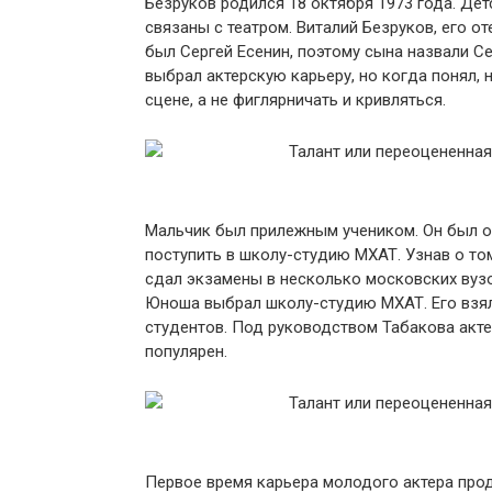
Безруков родился 18 октября 1973 года. Дет
связаны с театром. Виталий Безруков, его о
был Сергей Есенин, поэтому сына назвали С
выбрал актерскую карьеру, но когда понял,
сцене, а не фиглярничать и кривляться.
Мальчик был прилежным учеником. Он был о
поступить в школу-студию МХАТ. Узнав о том
сдал экзамены в несколько московских вузо
Юноша выбрал школу-студию МХАТ. Его взяли
студентов. Под руководством Табакова акте
популярен.
Первое время карьера молодого актера прод