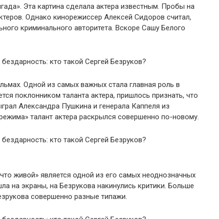
гада». Эта картина сделала актера известным. Пробы на
ктеров. Однако кинорежиссер Алексей Сидоров считал,
льного криминального авторитета. Вскоре Сашу Белого
льмах. Одной из самых важных стала главная роль в
яется поклонником таланта актера, пришлось признать, что
сыграл Александра Пушкина и генерала Каппеля из
режима» талант актера раскрылся совершенно по-новому.
 что живой» является одной из его самых неоднозначных
шла на экраны, на Безрукова накинулись критики. Больше
Безрукова совершенно разные типажи.