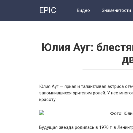
Перейти
EPIC
к
Видео
Знаменитости
контенту
Юлия Ауг: блест
д
Юлия Ауг — яркая и талантливая актриса от
запомнившихся зрителям ролей. У нее многот
красоту.
Будущая звезда родилась в 1970 г. в Ленин