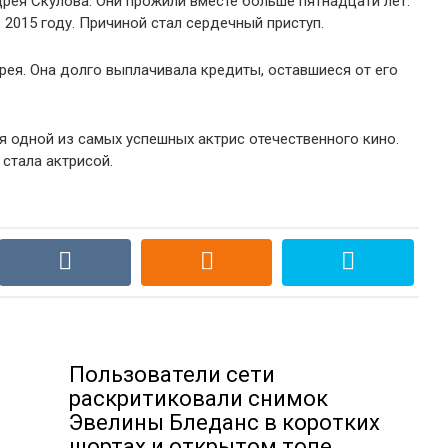
рея Скулова. Они прожили вместе больше пятнадцати лет.
в 2015 году. Причиной стал сердечный приступ.
рея. Она долго выплачивала кредиты, оставшиеся от его
ся одной из самых успешных актрис отечественного кино.
стала актрисой.
Пользователи сети
раскритиковали снимок
Эвелины Бледанс в коротких
шортах и открытом топе