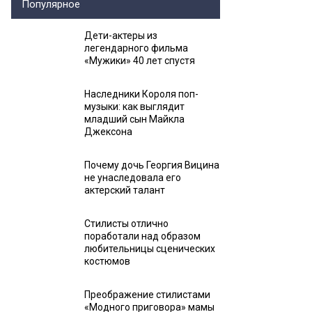
Популярное
Дети-актеры из
легендарного фильма
«Мужики» 40 лет спустя
Наследники Короля поп-
музыки: как выглядит
младший сын Майкла
Джексона
Почему дочь Георгия Вицина
не унаследовала его
актерский талант
Стилисты отлично
поработали над образом
любительницы сценических
костюмов
Преображение стилистами
«Модного приговора» мамы