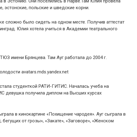
ла в Эстонию. Они поселились в Нарве.Там Юлия провела
е, эстонские, польские и шведские корни.
ке сложно было сидеть на одном месте. Получив аттестат
инград. Юлия хотела учиться в Академии театрального
 ТЮЗ имени Брянцева. Там Ауг работала до 2004 г.
а стала студенткой РАТИ-ГИТИС. Началась учеба на
ИС девушка получила диплом на Высших курсах
ыграла в кинокартине «Похищение чародея». Ауг сыграла в
, бегущих от грозы», «Закате», «Заговоре», «Женском