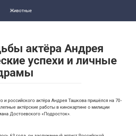
Животные
ьбы актёра Андрея
еские успехи и личные
драмы
о и российского актёра Андрея Ташкова пришёлся на 70-
олепные актёрские работы в кинокартине о милиции
мана Достоевского «Подросток».
ось 63 года, он заслуженный артист Российской