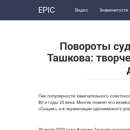
Перейти
EPIC
к
Видео
Знаменитости
контенту
Повороты суд
Ташкова: творч
Пик популярности замечательного советског
80-е годы 20 века. Многие помнят его велик
«Сыщик», и в экранизации одноимённого ро
30 июля 2020 года Андрею Ташкову исполнил