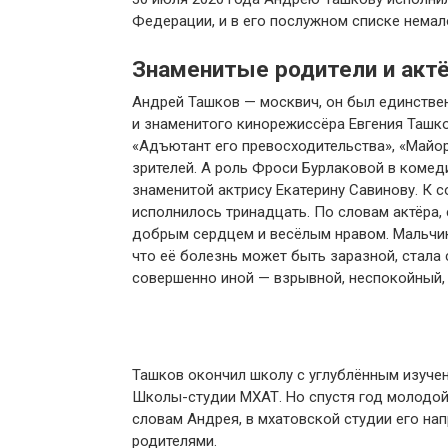
Федерации, и в его послужном списке нема
Знаменитые родители и актё
Андрей Ташков — москвич, он был единств
и знаменитого кинорежиссёра Евгения Ташк
«Адъютант его превосходительства», «Майор
зрителей. А роль Фроси Бурлаковой в комед
знаменитой актрису Екатерину Савинову. К 
исполнилось тринадцать. По словам актёра, 
добрым сердцем и весёлым нравом. Мальчику
что её болезнь может быть заразной, стала 
совершенно иной — взрывной, неспокойный, 
Ташков окончил школу с углублённым изучен
Школы-студии МХАТ. Но спустя год молодой
словам Андрея, в мхатовской студии его на
родителями.