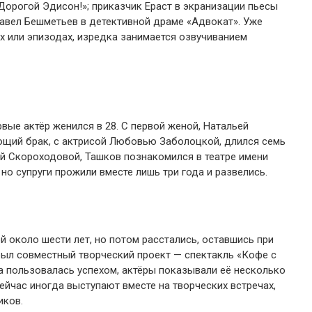
Дорогой Эдисон!»; приказчик Ераст в экранизации пьесы
авел Бешметьев в детективной драме «Адвокат». Уже
ях или эпизодах, изредка занимается озвучиванием
ые актёр женился в 28. С первой женой, Натальей
ующий брак, с актрисой Любовью Заболоцкой, длился семь
ной Скороходовой, Ташков познакомился в театре имени
 но супруги прожили вместе лишь три года и развелись.
й около шести лет, но потом расстались, оставшись при
был совместный творческий проект — спектакль «Кофе с
а пользовалась успехом, актёры показывали её несколько
сейчас иногда выступают вместе на творческих встречах,
иков.