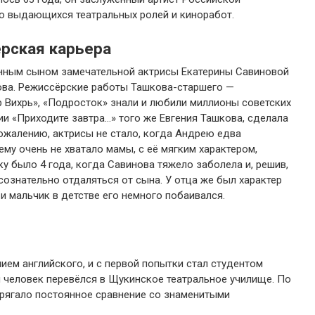
ло выдающихся театральных ролей и киноработ.
рская карьера
енным сыном замечательной актрисы Екатерины Савиновой
ова. Режиссёрские работы Ташкова-старшего —
 Вихрь», «Подросток» знали и любили миллионы советских
ии «Приходите завтра…» того же Евгения Ташкова, сделала
сожалению, актрисы не стало, когда Андрею едва
ему очень не хватало мамы, с её мягким характером,
 было 4 года, когда Савинова тяжело заболела и, решив,
сознательно отдаляться от сына. У отца же был характер
и мальчик в детстве его немного побаивался.
ием английского, и с первой попытки стал студентом
 человек перевёлся в Щукинское театральное училище. По
прягало постоянное сравнение со знаменитыми