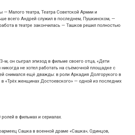
ы — Малого театра, Театра Советской Армии и
ьше всего Андрей служил в последнем, Пушкинском, —
о работа в театре закончилась — Ташков решил полностью
-м, он сыграл эпизод в фильме своего отца, «Дети
н никогда не хотел работать на съёмочной площадке с
рей снимался ещё дважды: в роли Аркадия Долгорукого в
 в «Трёх женщинах Достоевского» — одной из последних
ролей в фильмах и сериалах.
оармеец Сашка в военной драме «Сашка»; Одинцов,