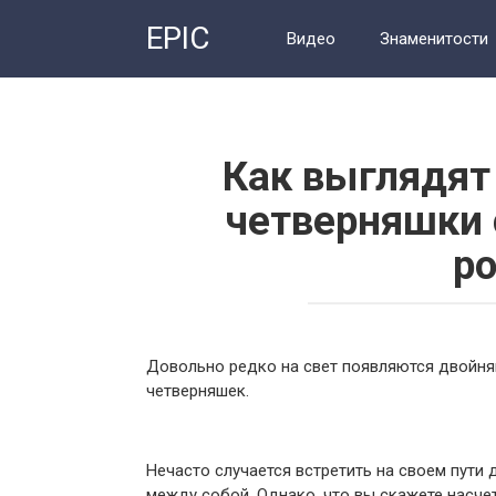
Перейти
EPIC
к
Видео
Знаменитости
контенту
Как выглядят
четверняшки 
р
Довольно редко на свет появляются двойняш
четверняшек.
Нечасто случается встретить на своем пути
между собой. Однако, что вы скажете насчет