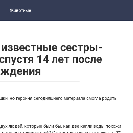
Животные
 известные сестры-
спустя 14 лет после
ождения
ки, но героиня сегодняшнего материала смогла родить
 двух людей, которые были бы, как две капли воды похожи
 четверых таких людей? Статистика гласит, что лишь в 2%