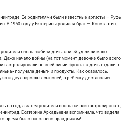
Ленинграде. Ее родителями были известные артисты — Руфь
. В 1950 году у Екатерины родился брат — Константин,
о родители очень любили дочь, они ей уделяли мало
а. Даже начало войны (на тот момент девочке было всего
ли гастролировали по всей линии фронта, а дочь отдали в
янька» получала деньги и продукты. Как оказалось,
ужа и двух взрослых сыновей, а ребенку доставались
ь на год, а затем родители вновь начали гастролировать,
Ленинград. Екатерина Аркадьевна вспоминала, что видела
 это время было наполнено праздником!