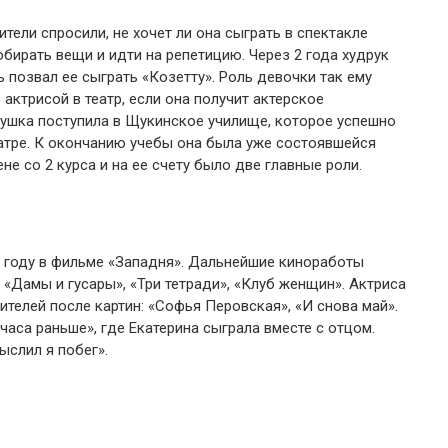
тели спросили, не хочет ли она сыграть в спектакле
бирать вещи и идти на репетицию. Через 2 года худрук
ь позвал ее сыграть «Козетту». Роль девочки так ему
актрисой в театр, если она получит актерское
вушка поступила в Щукинское училище, которое успешно
еатре. К окончанию учебы она была уже состоявшейся
не со 2 курса и на ее счету было две главные роли.
2 году в фильме «Западня». Дальнейшие киноработы
 «Дамы и гусары», «Три тетради», «Клуб женщин». Актриса
телей после картин: «Софья Перовская», «И снова май».
часа раньше», где Екатерина сыграла вместе с отцом.
ыслил я побег».