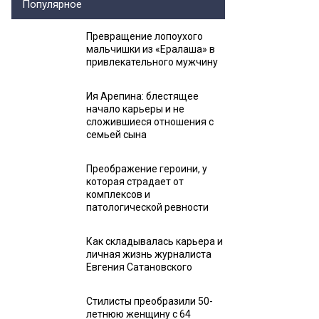
Популярное
Превращение лопоухого
мальчишки из «Ералаша» в
привлекательного мужчину
Ия Арепина: блестящее
начало карьеры и не
сложившиеся отношения с
семьей сына
Преображение героини, у
которая страдает от
комплексов и
патологической ревности
Как складывалась карьера и
личная жизнь журналиста
Евгения Сатановского
Стилисты преобразили 50-
летнюю женщину с 64