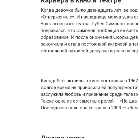
Карьера в кино и театре
Когда девочке было двенадцать лет, ее роди
«Отверженные». И наследница молча ушла со
Вахтанговского театра, Рубен Симонов, внов
понравился, что Симонов пообещал ее взять 
образование. И после окончания школы, де
закончила и стала постоянной актрисой в т
театральной актрисой: девушка играла на сце
Кинодебют актрисы в кино состоялся в 196
долгое время не приносили ей популярности:
заслужила любовь и признание среди телезри
Также одна из ее заметных ролей — «На два 
Последнюю роль она сыграла в 2003 — «Зам