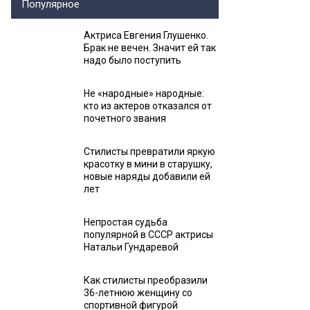
Популярное
Актриса Евгения Глушенко.
Брак не вечен. Значит ей так
надо было поступить
Не «народные» народные:
кто из актеров отказался от
почетного звания
Стилисты превратили яркую
красотку в мини в старушку,
новые наряды добавили ей
лет
Непростая судьба
популярной в СССР актрисы
Натальи Гундаревой
Как стилисты преобразили
36-летнюю женщину со
спортивной фигурой