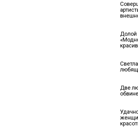
Соверш
артист
внешно
Долой 
«Модно
краси
Светла
любящ
Две лю
обвине
Удачно
женщин
красот