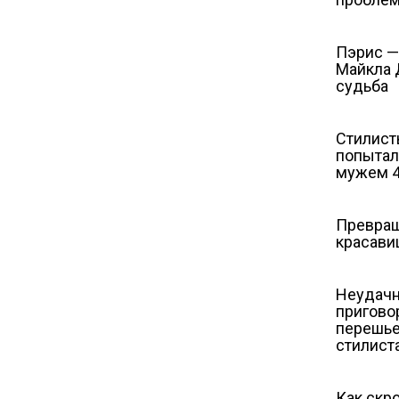
Пэрис —
Майкла 
судьба
Стилист
попытал
мужем 
Превращ
красави
Неудачн
приговор
перешье
стилист
Как скр