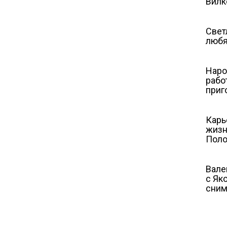
Вилк
Свет
любя
Наро
рабо
приг
Карь
жизн
Поло
Вале
с Як
сним