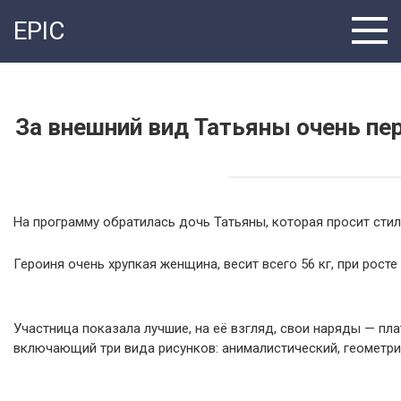
Перейти
EPIC
к
контенту
За внешний вид Татьяны очень пе
На программу обратилась дочь Татьяны, которая просит сти
Героиня очень хрупкая женщина, весит всего 56 кг, при росте 
Участница показала лучшие, на её взгляд, свои наряды — пл
включающий три вида рисунков: анималистический, геометри