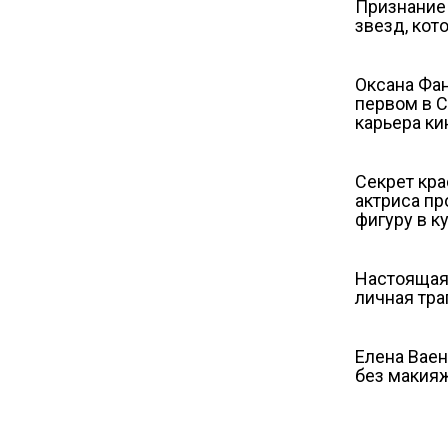
Признание 
звезд, кот
Оксана Фан
первом в С
карьера к
Секрет кр
актриса п
фигуру в к
Настоящая
личная тра
Елена Вае
бeз макия