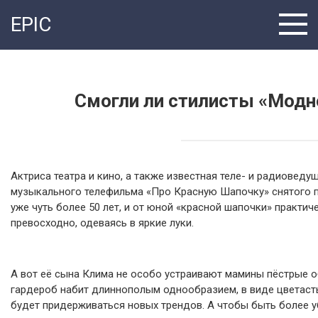
Перейти
EPIC
к
контенту
Смогли ли стилисты «Модн
Актриса театра и кино, а также известная теле- и радиоведу
музыкального телефильма «Про Красную Шапочку» снятого по 
уже чуть более 50 лет, и от юной «красной шапочки» практич
превосходно, одеваясь в яркие луки.
А вот её сына Клима не особо устраивают мамины пёстрые обр
гардероб набит длиннополым однообразием, в виде цветасты
будет придерживаться новых трендов. А чтобы быть более у