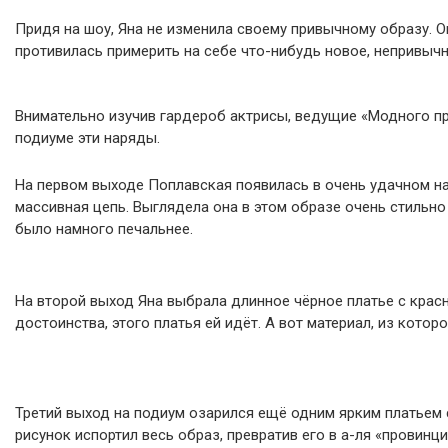
Придя на шоу, Яна не изменила своему привычному образу. Он
противилась примерить на себе что-нибудь новое, непривычн
Внимательно изучив гардероб актрисы, ведущие «Модного пр
подиуме эти наряды.
На первом выходе Поплавская появилась в очень удачном на
массивная цепь. Выглядела она в этом образе очень стильно
было намного печальнее.
На второй выход Яна выбрала длинное чёрное платье с кра
достоинства, этого платья ей идёт. А вот материал, из котор
Третий выход на подиум озарился ещё одним ярким платьем 
рисунок испортил весь образ, превратив его в а-ля «провин