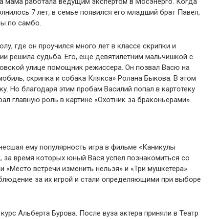
 а мама работала ведущим экспертом в Мосэнерго. Когда
лнилось 7 лет, в семье появился его младший брат Павел,
ы по самбо.
у, где он проучился много лет в классе скрипки и
ии решила судьба. Его, еще девятилетним мальчишкой с
овской улице помощник режиссера. Он позвал Васю на
мобиль, скрипка и собака Клякса» Ролана Быкова. В этом
у. Но благодаря этим пробам Василий попал в картотеку
рал главную роль в картине «Охотник за браконьерами».
инесшая ему популярность игра в фильме «Каникулы
, за время которых юный Вася успел познакомиться со
и «Место встречи изменить нельзя» и «Три мушкетера».
блюдение за их игрой и стали определяющими при выборе
урс Альберта Бурова. После вуза актера приняли в Театр