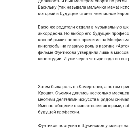
должность и был мастером спорта по регби,
Васильку (так называла мальчика мама) испо
который в будущем станет чемпионом Европ
Васю же родители отдали в музыкальную школ
аккордеона. Но выбор его будущей професс
копной рыжих волос, приметил на Мосфильм
кинопробы на главную роль в картине «Авто
фильме Фунтикова утвердили лишь в массовк
киностудии. И уже через четыре года он сыг
Затем была роль в «Камертоне», а потом пр
Кроша». Съемки длились несколько месяцев
многими деятелями искусства: рядом снимал
Именно общение с известными актерами, на
будущей профессии.
Фунтиков поступил в Щукинское училище на к