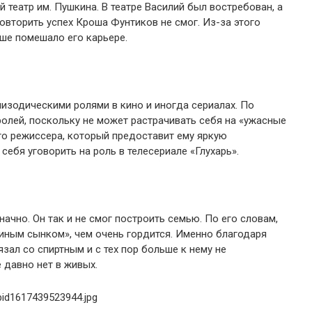
 театр им. Пушкина. В театре Василий был востребован, а
овторить успех Кроша Фунтиков не смог. Из-за этого
ьше помешало его карьере.
изодическими ролями в кино и иногда сериалах. По
ролей, поскольку не может растрачивать себя на «ужасные
го режиссера, который предоставит ему яркую
себя уговорить на роль в телесериале «Глухарь».
начно. Он так и не смог построить семью. По его словам,
киным сынком», чем очень гордится. Именно благодаря
вязал со спиртным и с тех пор больше к нему не
е давно нет в живых.