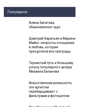
Популярное
Алина Загитова:
обыкновенное чудо
Дмитрий Харатьян и Марина
Майко: непросты отношения
и любовь, которая
преодолела все преграды
Тернистый путь к большому
успеху популярного актера
Михаила Евланова
Искусственная реальность:
эти артистки
перебарщивают с
фильтрами и фотошопом