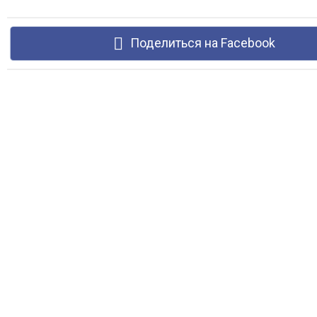
Поделиться на Facebook