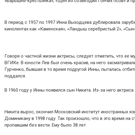
«Барышня-крестьянка», «Щен из созвездия Гончих псов» и п
В период с 1957 по 1997 Инна Выходцева дублировала заруб
кинолентах как «Каменская», «Ландыш серебристый 2», «Сын»
Говоря о частной жизни актрисы, следует отметить, что ее 
ВГИКе. В юности Лев был очень красив, на него засматривали
Гурченко, бывшая в то время подругой Инны, пыталась отбит
поддался.
В 1960 году у Инны появился сын Никита. Из-за него актриса
Никита вырос, окончил Московский институт иностранных яз
Доминикану в 1998 году. Так произошло, что в это время на 
пропавшим без вести. Ему было 38 лет.