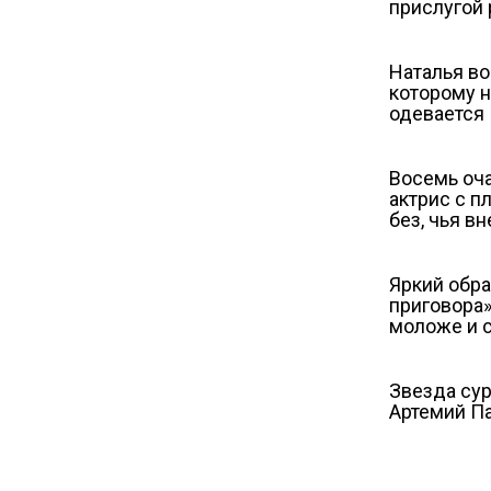
прислугой
Наталья во
которому н
одевается
Восемь оч
актрис с п
без, чья в
Яркий обра
приговора»
моложе и 
Звезда сур
Артемий Па