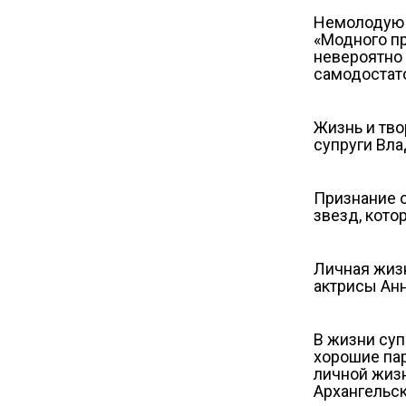
Немолодую 
«Модного пр
невероятно
самодостат
Жизнь и тв
супруги Вла
Признание о
звезд, кото
Личная жизн
актрисы Ан
В жизни суп
хорошие па
личной жиз
Архангельс