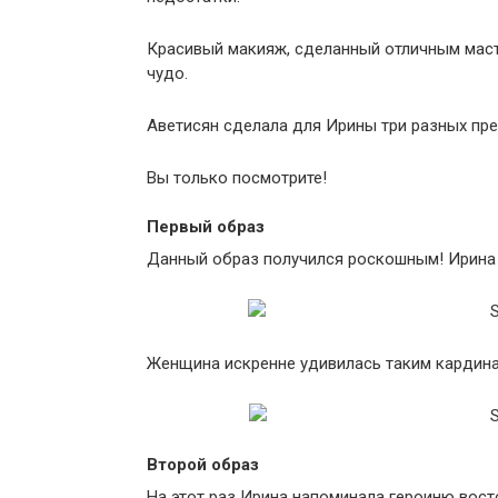
Красивый макияж, сделанный отличным маст
чудо.
Аветисян сделала для Ирины три разных пр
Вы только посмотрите!
Первый образ
Данный образ получился роскошным! Ирина н
Женщина искренне удивилась таким кардин
Второй образ
На этот раз Ирина напоминала героиню вост