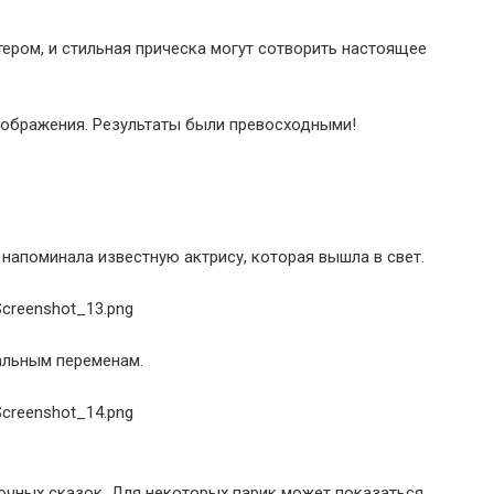
ером, и стильная прическа могут сотворить настоящее
еображения. Результаты были превосходными!
апоминала известную актрису, которая вышла в свет.
альным переменам.
очных сказок. Для некоторых парик может показаться