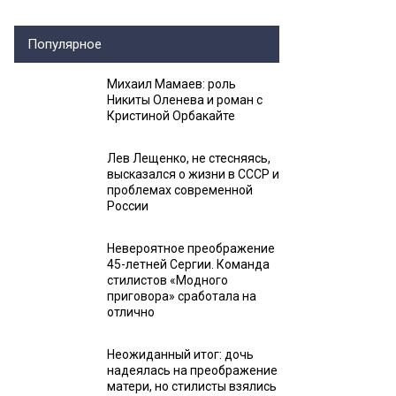
Популярное
Михаил Мамаев: роль
Никиты Оленева и роман с
Кристиной Орбакайте
Лев Лещенко, не стесняясь,
высказался о жизни в СССР и
проблемах современной
России
Невероятное преображение
45-летней Сергии. Команда
стилистов «Модного
приговора» сработала на
отлично
Неожиданный итог: дочь
надеялась на преображение
матери, но стилисты взялись