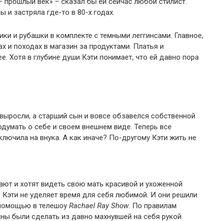
– прошлый век» – сказал бы ей сейчас любой стилист.
 и застряла где-то в 80-х годах.
ки и рубашки в комплекте с темными леггинсами. Главное,
х и походах в магазин за продуктами. Платья и
е. Хотя в глубине души Кэти понимает, что ей давно пора
 выросли, а старший сын и вовсе обзавелся собственной
одумать о себе и своем внешнем виде. Теперь все
лючила на внука. А как иначе? По-другому Кэти жить не
ают и хотят видеть свою мать красивой и ухоженной
о Кэти не уделяет время для себя любимой. И они решили
 помощью в телешоу
Rachael Ray Show
. По правилам
ы были сделать из давно махнувшей на себя рукой