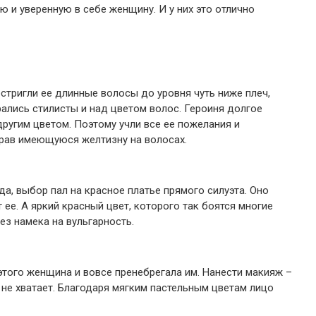
 и уверенную в себе женщину. И у них это отлично
стригли ее длинные волосы до уровня чуть ниже плеч,
рались стилисты и над цветом волос. Героиня долгое
другим цветом. Поэтому учли все ее пожелания и
брав имеющуюся желтизну на волосах.
а, выбор пал на красное платье прямого силуэта. Оно
 ее. А яркий красный цвет, которого так боятся многие
ез намека на вульгарность.
того женщина и вовсе пренебрегала им. Нанести макияж –
 не хватает. Благодаря мягким пастельным цветам лицо