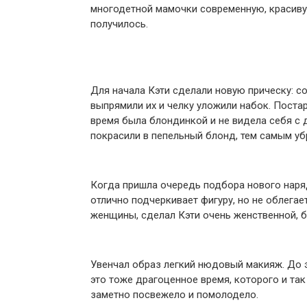
многодетной мамочки современную, красивую
получилось.
Для начала Кэти сделали новую прическу: со
выпрямили их и челку уложили набок. Поста
время была блондинкой и не видела себя с 
покрасили в пепельный блонд, тем самым у
Когда пришла очередь подбора нового наряд
отлично подчеркивает фигуру, но не облегает
женщины, сделал Кэти очень женственной, б
Увенчал образ легкий нюдовый макияж. До э
это тоже драгоценное время, которого и так
заметно посвежело и помолодело.