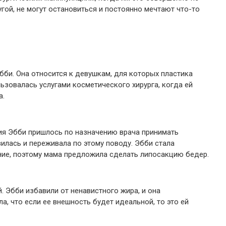
гой, не могут остановиться и постоянно мечтают что-то
бби. Она относится к девушкам, для которых пластика
ьзовалась услугами косметического хирурга, когда ей
а.
ия Эбби пришлось по назначению врача принимать
илась и переживала по этому поводу. Эбби стала
ние, поэтому мама предложила сделать липосакцию бедер.
. Эбби избавили от ненавистного жира, и она
а, что если ее внешность будет идеальной, то это ей