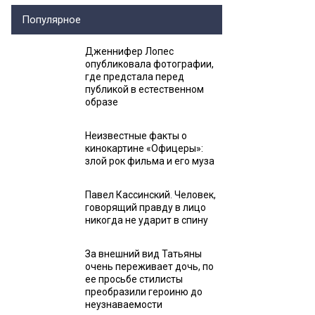
Популярное
Дженнифер Лопес
опубликовала фотографии,
где предстала перед
публикой в естественном
образе
Неизвестные факты о
кинокартине «Офицеры»:
злой рок фильма и его муза
Павел Кассинский. Человек,
говорящий правду в лицо
никогда не ударит в спину
За внешний вид Татьяны
очень переживает дочь, по
ее просьбе стилисты
преобразили героиню до
неузнаваемости