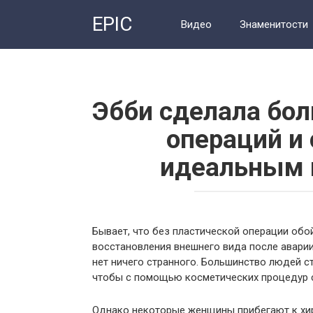
Перейти
EPIC
к
Видео
Знаменитости
контенту
Эбби сделала бол
операций и 
идеальным 
Бывает, что без пластической операции обо
восстановления внешнего вида после аварии
нет ничего странного. Большинство людей с
чтобы с помощью косметических процедур с
Однако некоторые женщины прибегают к хир