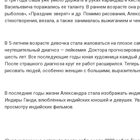
В три года Саша уже умело держать в руках карандаш и кист
Васильевича поражались ее таланту. В раннем возрасте она
рыболов», «Праздник зверят» и др. Помимо рисования, Алек
стихотворения, вязала, а также занималась выжиганием и че
В 5-летнем возрасте девочка стала жаловаться на плохое са
неутешительный диагноз — лейкемия. Доктора прогнозировал
шесть лет. Все последующие годы юная художница каждый д
После страшного диагноза круг ее работ расширился. Тепер
рисовать людей, особенно женщин с большими, выразительн
В последние годы жизни Александра стала изображать инди
Индиры Ганди, влюблённых индийских юношей и девушек. Увл
просмотру индийских фильмов.