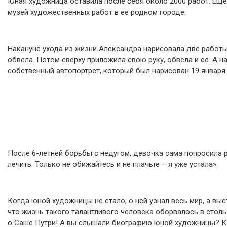
Юная художница оставила после себя около 2000 работ. Еще
музей художественных работ в ее родном городе.
Накануне ухода из жизни Александра нарисовала две работы 
обвела. Потом сверху приложила свою руку, обвела и её. А 
собственный автопортрет, который был нарисован 19 января 
После 6-летней борьбы с недугом, девочка сама попросила ро
лечить. Только не обижайтесь и не плачьте – я уже устала».
Когда юной художницы не стало, о ней узнал весь мир, а вы
что жизнь такого талантливого человека оборвалось в стол
о Саше Путри! А вы слышали биографию юной художницы? Ка