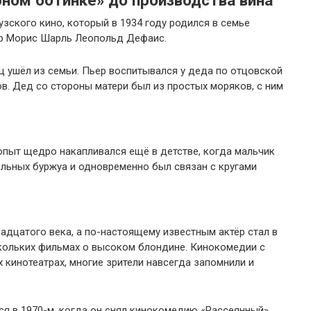
рном ботинке» до производства вина
зского кино, который в 1934 году родился в семье
р Морис Шарль Леопольд Дефаис.
ц ушёл из семьи. Пьер воспитывался у деда по отцовской
ов. Дед со стороны матери был из простых моряков, с ним
опыт щедро накапливался ещё в детстве, когда мальчик
ельных буржуа и одновременно был связан с кругами
вадцатого века, а по-настоящему известным актёр стал в
скольких фильмах о высоком блондине. Кинокомедии с
 кинотеатрах, многие зрители навсегда запомнили и
я в 1970-м, когда он снял кинокомедию «Рассеянный».