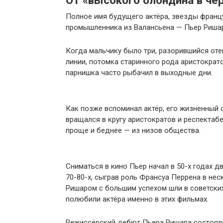
От «высокого блондина в чё
Полное имя будущего актёра, звезды францу
промышленника из Валансьена — Пьер Риша
Когда мальчику было три, разорившийся оте
линии, потомка старинного рода аристократ
парнишка часто рыбачил в выходные дни.
Как позже вспоминал актёр, его жизненный 
вращался в кругу аристократов и респектаб
проще и беднее — из низов общества.
Сниматься в кино Пьер начал в 50-х годах д
70-80-х, сыграв роль Франсуа Перрена в не
Ришаром с большим успехом шли в советских
полюбили актёра именно в этих фильмах.
Режиссёрский дебют Пьера Ришара состоялс