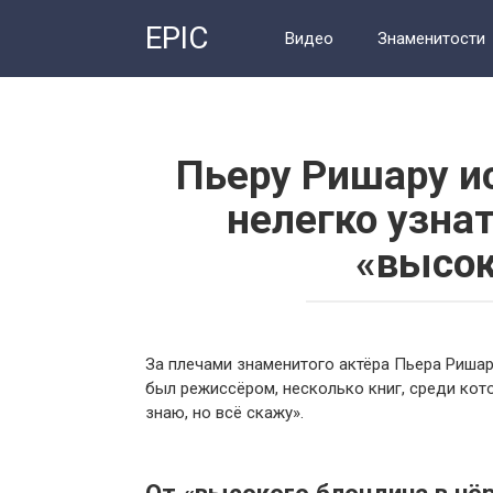
Перейти
EPIC
к
Видео
Знаменитости
контенту
Пьеру Ришару ис
нелегко узнат
«высок
За плечами знаменитого актёра Пьера Ришар
был режиссёром, несколько книг, среди кот
знаю, но всё скажу».