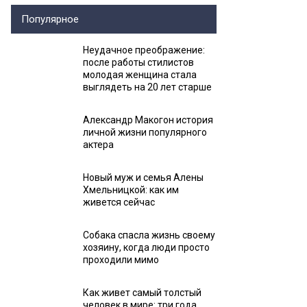
Популярное
Неудачное преображение:
после работы стилистов
молодая женщина стала
выглядеть на 20 лет старше
Александр Макогон история
личной жизни популярного
актера
Новый муж и семья Алены
Хмельницкой: как им
живется сейчас
Собака спасла жизнь своему
хозяину, когда люди просто
проходили мимо
Как живет самый толстый
человек в мире: три года